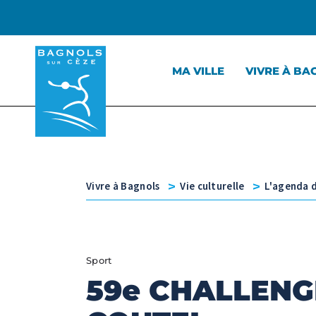
Menu principal
Contenu
Panneau de gestion des cookies
MA VILLE
VIVRE À BA
v
v
Vivre à Bagnols
Vie culturelle
L'agenda d
Sport
59e CHALLENG