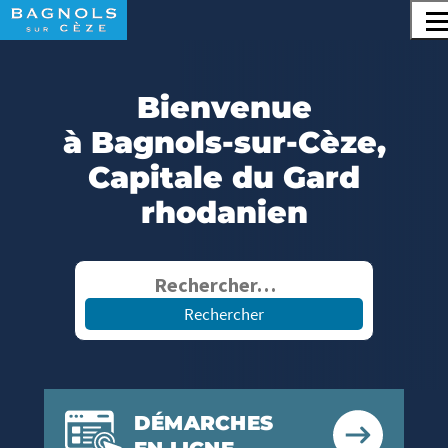
Recherche
Menu principal
Contenu
Panneau de gestion des cookies
Bienvenue
à Bagnols-sur-Cèze,
Capitale du Gard
rhodanien
Rechercher :
DÉMARCHES