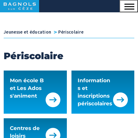
Menu principal
Contenu
Panneau de gestion des cookies
v
Jeunesse et éducation
Périscolaire
Périscolaire
Mon école B
Information
et Les Ados
s et
s'animent
inscriptions
périscolaires
Centres de
loisirs