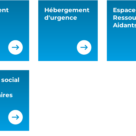
ent
Hébergement
Espace
d'urgence
Ressou
Aidant
 social
ires