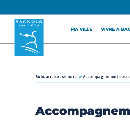
Menu principal
Contenu
Panneau de gestion des cookies
MA VILLE
VIVRE À BA
v
Solidarité et séniors
Accompagnement socia
Accompagneme