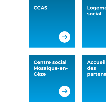
CCAS
Logem
social
Centre social
Accueil
Mosaïque-en-
des
Cèze
partena