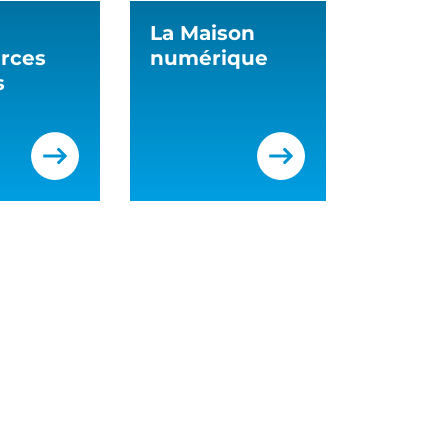
La Maison
rces
numérique
s