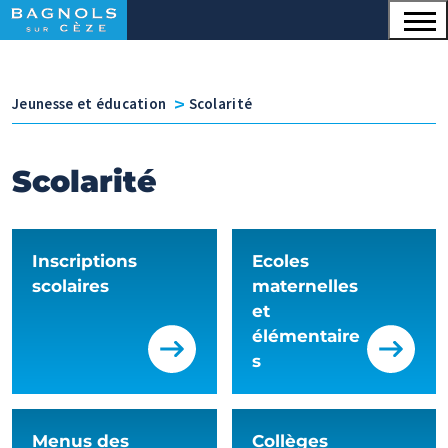
Menu principal
Contenu
Panneau de gestion des cookies
v
Jeunesse et éducation
Scolarité
Scolarité
Inscriptions
Ecoles
scolaires
maternelles
et
élémentaire
s
Menus des
Collèges