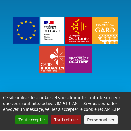
Ce site utilise des cookies et vous donne le contrôle sur ceux
Accueil
Accessibilité
Mentions légales
que vous souhaitez activer. IMPORTANT : Si vous souhaitez
Politique de confidentialité
Marchés publics
envoyer un message, veillez à accepter le cookie reCAPTCHA.
Tout accepter
Tout refuser
Personnaliser
2026
- Tous droits réservés - Bagnols-sur-Cèze
Réalisé par © Voix-Off Communication