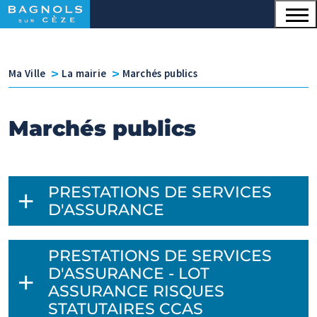
Menu principal
Contenu
Panneau de gestion des cookies
v
v
Ma Ville
La mairie
Marchés publics
Marchés publics
PRESTATIONS DE SERVICES
D'ASSURANCE
PRESTATIONS DE SERVICES
D'ASSURANCE - LOT
ASSURANCE RISQUES
STATUTAIRES CCAS