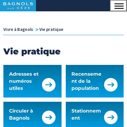
Menu principal
Contenu
Panneau de gestion des cookies
v
Vivre à Bagnols
Vie pratique
Vie pratique
Adresses et
Recenseme
numéros
nt de la
utiles
population
Circuler à
Stationnem
Bagnols
ent