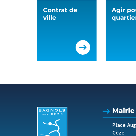
Contrat de
Agir po
ville
quartie
Mairie
Place Au
Cèze