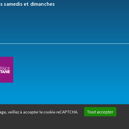
es samedis et dimanches
Tout accepter
age, veillez à accepter le cookie reCAPTCHA.
gales
Politique de confidentialité
Marchés publics