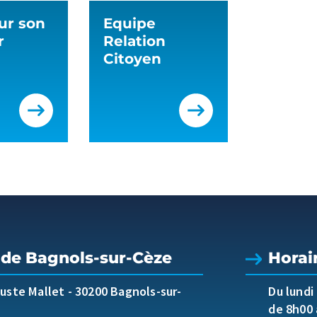
ur son
Equipe
r
Relation
Citoyen
 de Bagnols-sur-Cèze
Horai
guste Mallet
-
30200 Bagnols-sur-
Du lundi
de 8h00 