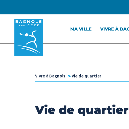
Menu principal
Contenu
Panneau de gestion des cookies
MA VILLE
VIVRE À BA
v
Vivre à Bagnols
Vie de quartier
Vie de quartier