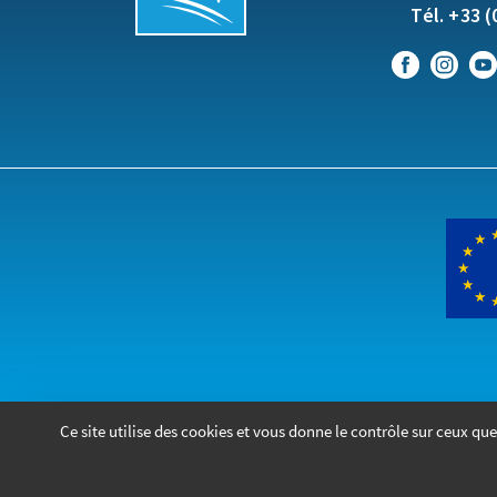
Tél. +33 (
Ce site utilise des cookies et vous donne le contrôle sur ceux 
2026
- Tous droits réservés - Bagnols-sur-Cèze
Réalisé par © Voix-Off Communication