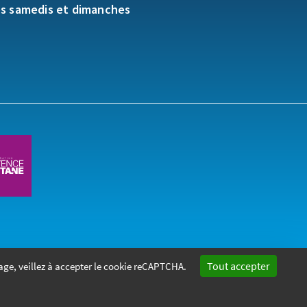
es samedis et dimanches
Tout accepter
age, veillez à accepter le cookie reCAPTCHA.
gales
Politique de confidentialité
Marchés publics