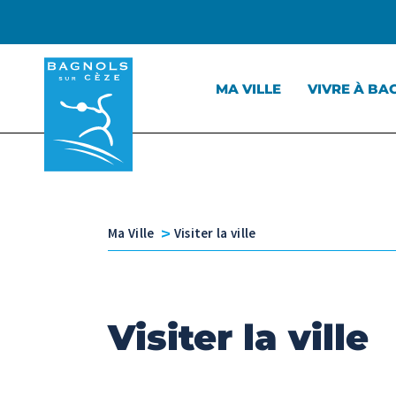
Menu principal
Contenu
Panneau de gestion des cookies
MA VILLE
VIVRE À BA
v
Ma Ville
Visiter la ville
Visiter la ville