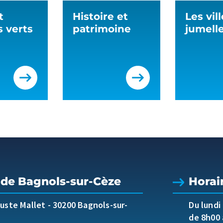
t
Histoire et
Les vil
 verts
patrimoine
jumell
 de Bagnols-sur-Cèze
Horai
guste Mallet
-
30200 Bagnols-sur-
Du lundi
de 8h00 