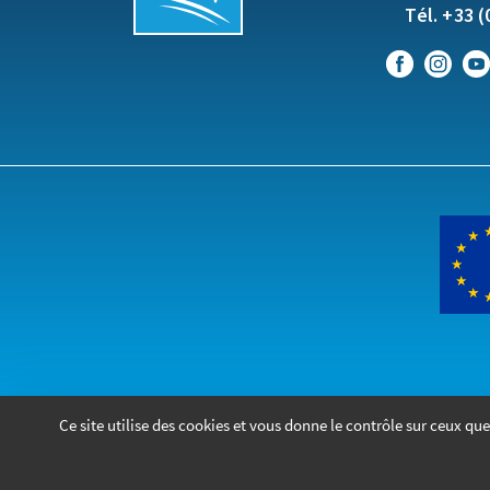
Tél. +33 (
Ce site utilise des cookies et vous donne le contrôle sur ceux 
2026
- Tous droits réservés - Bagnols-sur-Cèze
Réalisé par © Voix-Off Communication