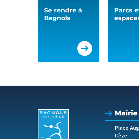
Se rendre à
Parcs e
Bagnols
espaces
Mairie
Place Au
Cèze