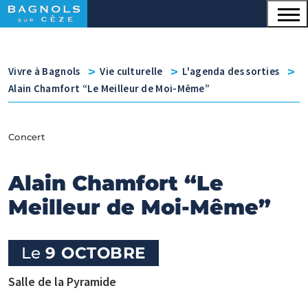
Menu principal
Contenu
Panneau de gestion des cookies
v
v
v
Vivre à Bagnols
Vie culturelle
L'agenda des sorties
Alain Chamfort “Le Meilleur de Moi-Même”
Concert
Alain Chamfort “Le
Meilleur de Moi-Même”
Le
9 OCTOBRE
Salle de la Pyramide