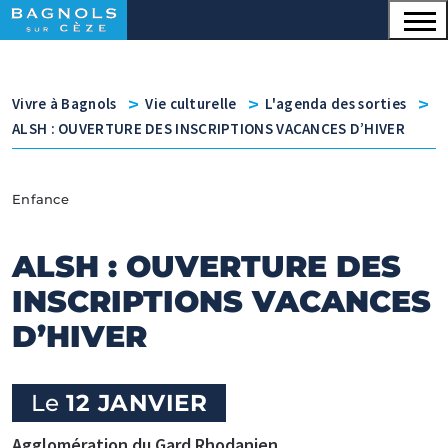
Menu principal
Contenu
Panneau de gestion des cookies
v
v
v
Vivre à Bagnols
Vie culturelle
L'agenda des sorties
ALSH : OUVERTURE DES INSCRIPTIONS VACANCES D’HIVER
Enfance
ALSH : OUVERTURE DES
INSCRIPTIONS VACANCES
D’HIVER
Le
12 JANVIER
Agglomération du Gard Rhodanien