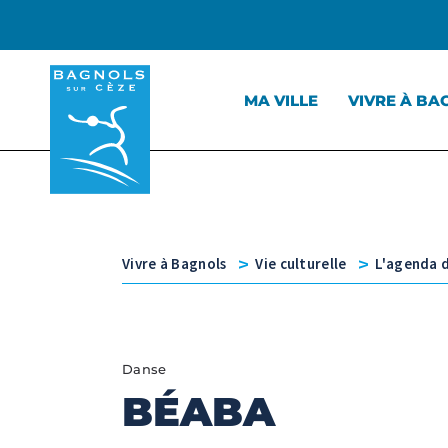
Menu principal
Contenu
Panneau de gestion des cookies
MA VILLE
VIVRE À BA
v
v
Vivre à Bagnols
Vie culturelle
L'agenda d
Danse
BÉABA