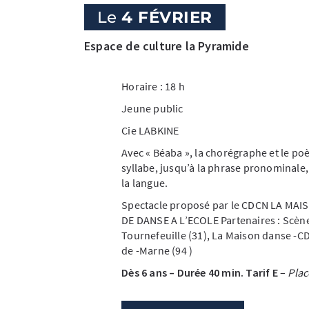
Le
4 FÉVRIER
Espace de culture la Pyramide
Horaire : 18 h
Jeune public
Cie LABKINE
Avec « Béaba », la chorégraphe et le poè
syllabe, jusqu’à la phrase pronominale,
la langue.
Spectacle proposé par le CDCN LA MAI
DE DANSE A L’ECOLE Partenaires : Scène 
Tournefeuille (31), La Maison danse -CD
de -Marne (94 )
Dès 6 ans – Durée 40 min. Tarif E
–
Plac