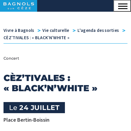
Menu principal
Contenu
Panneau de gestion des cookies
v
v
v
Vivre à Bagnols
Vie culturelle
L'agenda des sorties
CÈZ’TIVALES : « BLACK’N’WHITE »
Concert
CÈZ’TIVALES :
« BLACK’N’WHITE »
Le
24 JUILLET
Place Bertin-Boissin