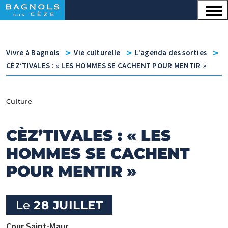
Menu principal
Contenu
Panneau de gestion des cookies
v
v
v
Vivre à Bagnols
Vie culturelle
L'agenda des sorties
CÈZ’TIVALES : « LES HOMMES SE CACHENT POUR MENTIR »
Culture
CÈZ’TIVALES : « LES
HOMMES SE CACHENT
POUR MENTIR »
Le
28 JUILLET
Cour Saint-Maur