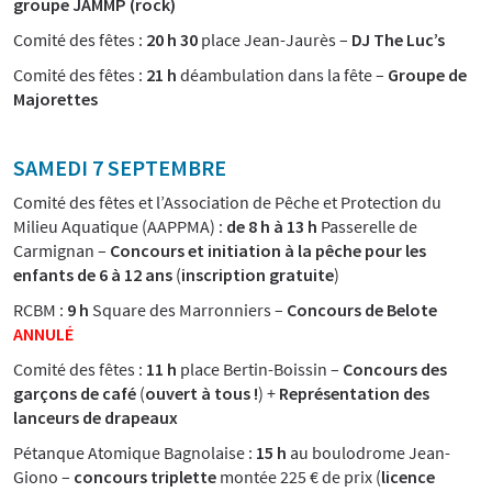
groupe JAMMP (rock)
Comité des fêtes :
20 h 30
place Jean-Jaurès –
DJ The Luc’s
Comité des fêtes :
21 h
déambulation dans la fête –
Groupe de
Majorettes
SAMEDI 7 SEPTEMBRE
Comité des fêtes et l’Association de Pêche et Protection du
Milieu Aquatique (AAPPMA) :
de 8 h à 13 h
Passerelle de
Carmignan –
Concours et initiation à la pêche pour les
enfants de 6 à 12 ans
(
inscription gratuite
)
RCBM :
9 h
Square des Marronniers –
Concours de Belote
ANNULÉ
Comité des fêtes :
11 h
place Bertin-Boissin –
Concours des
garçons de café
(
ouvert à tous !
) +
Représentation des
lanceurs de drapeaux
Pétanque Atomique Bagnolaise :
15 h
au boulodrome Jean-
Giono –
concours triplette
montée 225 € de prix (
licence