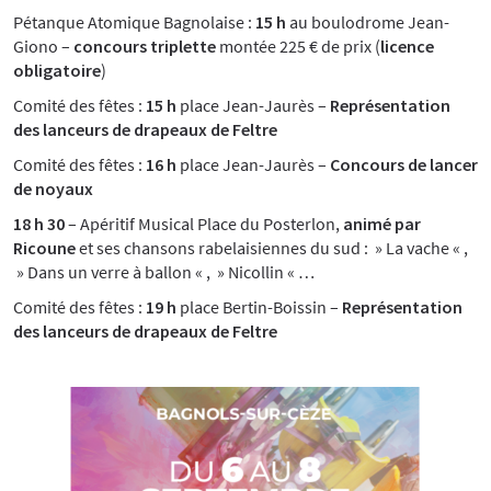
Pétanque Atomique Bagnolaise :
15 h
au boulodrome Jean-
Giono –
concours triplette
montée 225 € de prix (
licence
obligatoire
)
Comité des fêtes :
15 h
place Jean-Jaurès –
Représentation
des lanceurs de drapeaux de Feltre
Comité des fêtes :
16 h
place Jean-Jaurès –
Concours de lancer
de noyaux
18 h 30
– Apéritif Musical Place du Posterlon,
animé par
Ricoune
et ses chansons rabelaisiennes du sud : » La vache « ,
» Dans un verre à ballon « , » Nicollin « …
Comité des fêtes :
19 h
place Bertin-Boissin –
Représentation
des lanceurs de drapeaux de Feltre