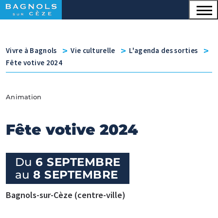
Menu principal
Contenu
Panneau de gestion des cookies
v
v
v
Vivre à Bagnols
Vie culturelle
L'agenda des sorties
Fête votive 2024
Animation
Fête votive 2024
Du
6 SEPTEMBRE
au
8 SEPTEMBRE
Bagnols-sur-Cèze (centre-ville)