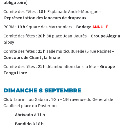
obligatoire
)
Comité des Fêtes :
18 h
Esplanade André-Mourgue –
Représentation des lanceurs de drapeaux
RCBM :
19 h
Square des Marronniers –
Bodega
ANNULÉ
Comité des fêtes :
20 h 30
place Jean-Jaurès –
Groupe Alegria
Gipsy
Comité des fêtes :
21 h
salle multiculturelle (5 rue Racine) –
Concours de Chant, la finale
Comité des fêtes :
21 h
déambulation dans la fête –
Groupe
Tanga Libre
DIMANCHE 8 SEPTEMBRE
Club Taurin Lou Gabian : 1
0 h – 19 h
avenue du Général de
Gaulle et place du Posterlon
–
Abrivado
à
11 h
–
Bandido
à
18 h