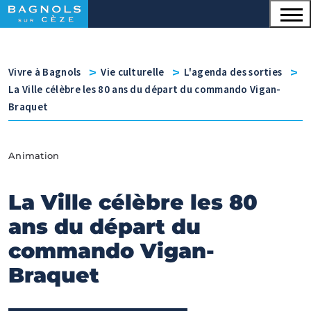
Menu principal
Contenu
Panneau de gestion des cookies
v
v
v
Vivre à Bagnols
Vie culturelle
L'agenda des sorties
La Ville célèbre les 80 ans du départ du commando Vigan-
Braquet
Animation
La Ville célèbre les 80
ans du départ du
commando Vigan-
Braquet