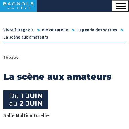
Menu principal
Contenu
Panneau de gestion des cookies
v
v
v
Vivre à Bagnols
Vie culturelle
L'agenda des sorties
La scène aux amateurs
Théatre
La scène aux amateurs
Du
1 JUIN
au
2 JUIN
Salle Multiculturelle