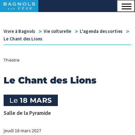
Menu principal
Contenu
Panneau de gestion des cookies
v
v
v
Vivre à Bagnols
Vie culturelle
L'agenda des sorties
Le Chant des Lions
Théatre
Le Chant des Lions
Le
18 MARS
Salle de la Pyramide
jeudi 18 mars 2027