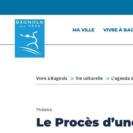
Menu principal
Contenu
Panneau de gestion des cookies
MA VILLE
VIVRE À BA
v
v
Vivre à Bagnols
Vie culturelle
L'agenda d
Théatre
Le Procès d’un