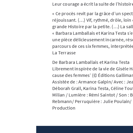
Leur courage a écrit la suite de l’histoir
« Ce procès revit par la grâce d’un spect
réjouissant. (…) Vif, rythmé, drôle, loin
grande Histoire par la petite. (…) La sall
« Barbara Lamballais et Karina Testa s
une pièce délicieusement incarnée, ré
parcours de ces six femmes, interprété
La Terrasse
De Barbara Lamballais et Karina Testa
Librement inspirée de la vie de Gisèle H
cause des femmes’ (© Éditions Gallimar
Assistée de : Armance Galpin/ Avec : Je
Déborah Grall, Karina Testa, Céline Tou
Milian / Lumière : Rémi Saintot / Son :
Rebmann/ Perruquière : Julie Poulain/ 
Production