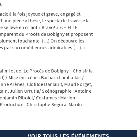
e.
acle à la fois joyeux et grave, engagé et
 d’une pièce à thèse, le spectacle traverse la
e se lève en criant « Bravo! » ». – ELLE
’emparent du Procès de Bobigny et proposent
solument touchante. (…) On découvre les
es par six comédiennes admirables (…). » –
alimi et de ‘Le Procès de Bobigny – Choisir la
d) / Mise en scène : Barbara Lamballais/
anne Arènes, Clotilde Daniault, Maud Forget,
tain, Julien Urrutia/ Scénographie : Antoine
 Benjamin Ribolet/ Costumes : Marion
Production : Christophe Segura, Marilu
VOIR TOUS LES ÉVÉNEMENTS