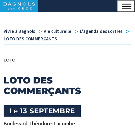
Menu principal
Contenu
Panneau de gestion des cookies
v
v
v
Vivre à Bagnols
Vie culturelle
L'agenda des sorties
LOTO DES COMMERÇANTS
LOTO
LOTO DES
COMMERÇANTS
Le
13 SEPTEMBRE
Boulevard Théodore-Lacombe