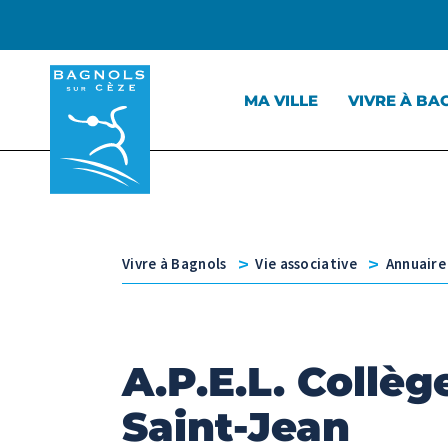
Menu principal
Contenu
Panneau de gestion des cookies
MA VILLE
VIVRE À BA
v
v
Vivre à Bagnols
Vie associative
Annuaire
A.P.E.L. Collèg
Saint-Jean