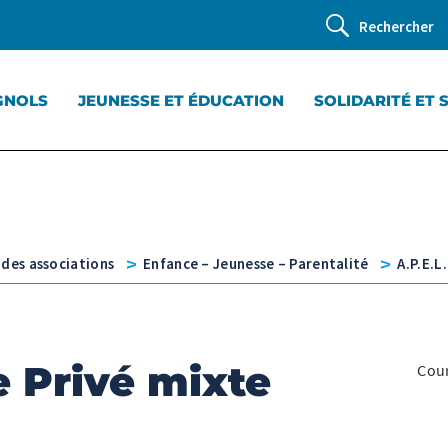
Rechercher
GNOLS
JEUNESSE ET ÉDUCATION
SOLIDARITÉ ET 
v
v
 des associations
Enfance – Jeunesse – Parentalité
A.P.E.L
e Privé mixte
Cour