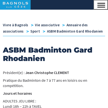
Menu principal
Contenu
Panneau de gestion des cookies
v
v
Vivre à Bagnols
Vie associative
Annuaire des
v
v
associations
Sport
ASBM Badminton Gard Rhodanien
ASBM Badminton Gard
Rhodanien
Président(e) :
Jean Christophe CLEMENT
Pratique du Badminton de 7 à 77 ans en loisirs ou en
compétition.
Jours et horaires
ADULTES JEU LIBRE :
Lundi 18h – 22h à TAVEL