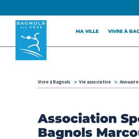
Menu principal
Contenu
Panneau de gestion des cookies
MA VILLE
VIVRE À BA
v
v
Vivre à Bagnols
Vie associative
Annuaire
Association Sp
Bagnols Marco