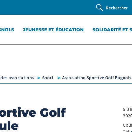
Rechercher
GNOLS
JEUNESSE ET ÉDUCATION
SOLIDARITÉ ET 
v
v
 des associations
Sport
Association Sportive Golf Bagnols
ortive Golf
5 B 
3020
ule
Cour
Tél.