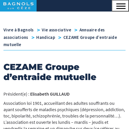
Menu principal
Contenu
Panneau de gestion des cookies
v
v
Vivre à Bagnols
Vie associative
Annuaire des
v
v
associations
Handicap
CEZAME Groupe d’entraide
mutuelle
CEZAME Groupe
d’entraide mutuelle
Président(e) :
Elisabeth GUILLAUD
Association loi 1901, accueillant des adultes souffrants ou
ayant soufferts de maladies psychiques (dépression, addiction,
toc, bipolarité, schizophrénie, troubles de la personnalité…).
L’association est ouverte les lundis – mardis – jeudis et
vendredis la semaine et un dimanche sur deux (se référer au