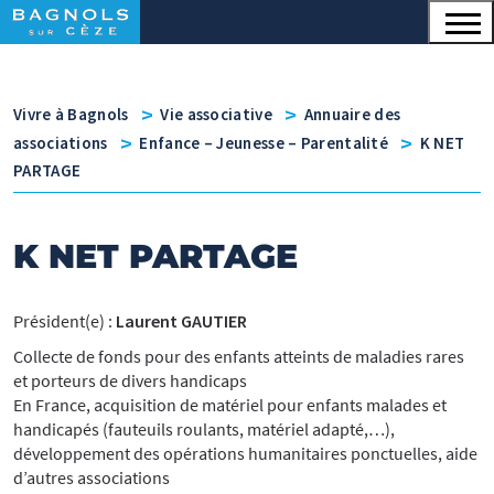
Menu principal
Contenu
Panneau de gestion des cookies
v
v
Vivre à Bagnols
Vie associative
Annuaire des
v
v
associations
Enfance – Jeunesse – Parentalité
K NET
PARTAGE
K NET PARTAGE
Président(e) :
Laurent GAUTIER
Collecte de fonds pour des enfants atteints de maladies rares
et porteurs de divers handicaps
En France, acquisition de matériel pour enfants malades et
handicapés (fauteuils roulants, matériel adapté,…),
développement des opérations humanitaires ponctuelles, aide
d’autres associations