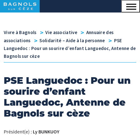
Menu principal
Contenu
Panneau de gestion des cookies
v
v
Vivre à Bagnols
Vie associative
Annuaire des
v
v
associations
Solidarité – Aide à la personne
PSE
Languedoc : Pour un sourire d’enfant Languedoc, Antenne de
Bagnols sur cèze
PSE Languedoc : Pour un
sourire d’enfant
Languedoc, Antenne de
Bagnols sur cèze
Président(e) :
Ly BUNKUOY