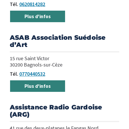
Tél.
0620814282
Plus d'infos
ASAB Association Suédoise
d’Art
15 rue Saint Victor
30200 Bagnols-sur-Cèze
Tél.
0770440532
Plus d'infos
Assistance Radio Gardoise
(ARG)
41 rue des deux-platanes le Fangas Nord