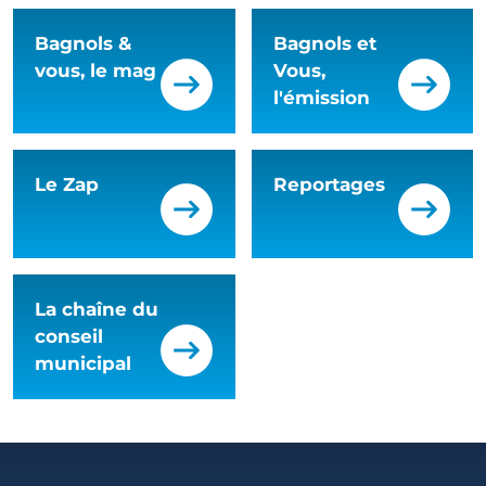
Bagnols &
Bagnols et
vous, le mag
Vous,
l'émission
Le Zap
Reportages
La chaîne du
conseil
municipal