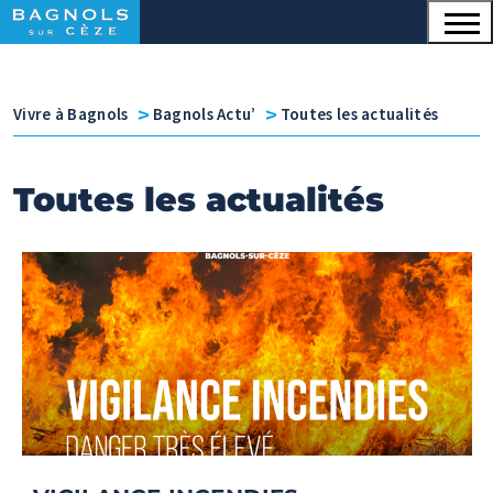
Menu principal
Contenu
Panneau de gestion des cookies
v
v
Vivre à Bagnols
Bagnols Actu’
Toutes les actualités
Toutes les actualités