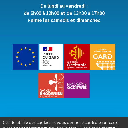
Du lundi au vendredi :
de 8h00 à 12h00 et de 13h30 à 17h00
Fermé les samedis et dimanches
Ce site utilise des cookies et vous donne le contrôle sur ceux
Accueil
Accessibilité
Mentions légales