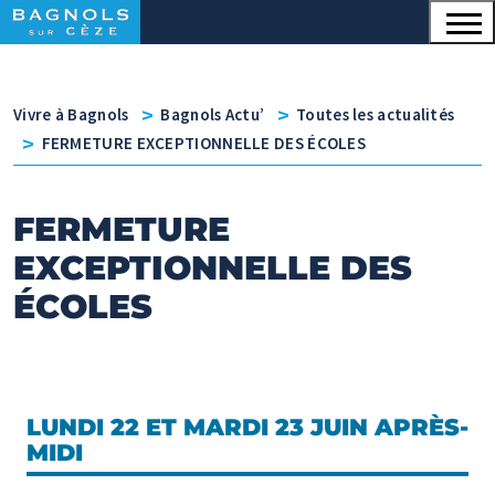
Menu principal
Contenu
Panneau de gestion des cookies
v
v
Vivre à Bagnols
Bagnols Actu’
Toutes les actualités
v
FERMETURE EXCEPTIONNELLE DES ÉCOLES
FERMETURE
EXCEPTIONNELLE DES
ÉCOLES
LUNDI 22 ET MARDI 23 JUIN APRÈS-
MIDI