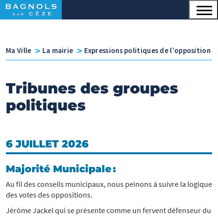
Menu principal
Contenu
Panneau de gestion des cookies
v
v
Ma Ville
La mairie
Expressions politiques de l’opposition
Tribunes des groupes
politiques
6 JUILLET 2026
Majorité Municipale :
Au fil des conseils municipaux, nous peinons à suivre la logique
des votes des oppositions.
Jérôme Jackel qui se présente comme un fervent défenseur du