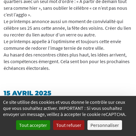
quartiers avec un seul mot d’ordre : « A partir de demain tout
sera comme hier », sans oublier le célèbre « ce n’est pas nous
c’est l’agglo ».
Le printemps annonce aussi un moment de convivialité qui
célèbre ses 25 ans cette année, la fête des voisins. Créer du lien
ou recréer du lien autour d’un verre ou autre.
Le printemps appelle à l’optimisme et toujours cette envie
commune de redorer l’image ternie de notre ville.
Au hasard des rencontres citées plus haut, les idées arrivent,
les compétences émergent. Cela sent bon pour les prochaines
échéances électorales.
15 AVRIL 2025
Ce site utilise des cookies et vous donne le contrôle sur ceux
Olivier Wiry
que vous souhaitez activer. IMPORTANT : Si vous souhaitez
envoyer un message, veillez à accepter le cookie reCAPTCHA.
Tout accepter
Tout refuser
Personnaliser
Pistes cyclables : progrès ou fiasco ?