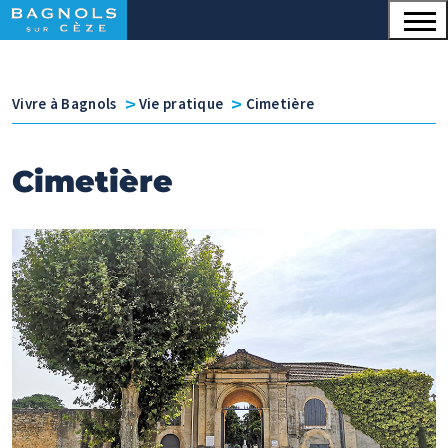
Menu principal
Contenu
Panneau de gestion des cookies
v
v
Vivre à Bagnols
Vie pratique
Cimetière
Cimetière