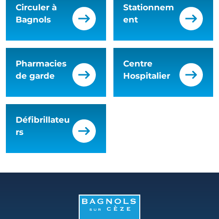
Circuler à
Stationnem
Bagnols
ent
Pharmacies
Centre
de garde
Hospitalier
Défibrillateu
rs