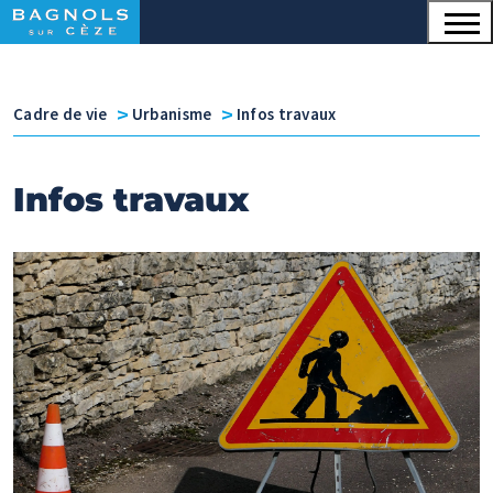
Menu principal
Contenu
Panneau de gestion des cookies
v
v
Cadre de vie
Urbanisme
Infos travaux
Infos travaux