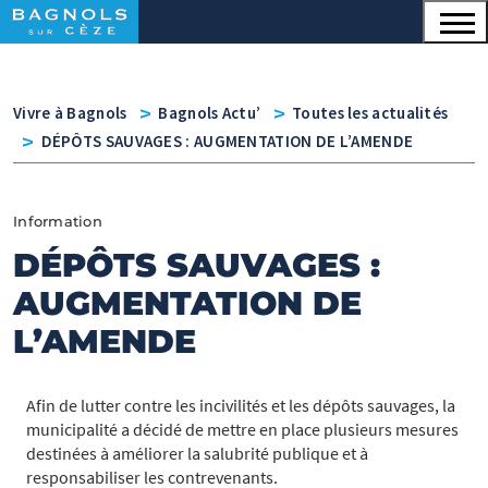
Menu principal
Contenu
Panneau de gestion des cookies
v
v
Vivre à Bagnols
Bagnols Actu’
Toutes les actualités
v
DÉPÔTS SAUVAGES : AUGMENTATION DE L’AMENDE
Information
DÉPÔTS SAUVAGES :
AUGMENTATION DE
L’AMENDE
Afin de lutter contre les incivilités et les dépôts sauvages, la
municipalité a décidé de mettre en place plusieurs mesures
destinées à améliorer la salubrité publique et à
responsabiliser les contrevenants.