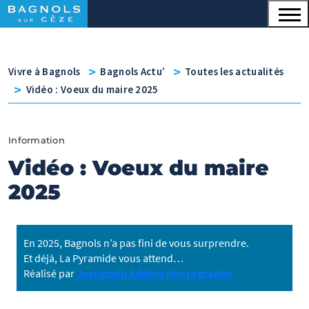
Menu principal
Contenu
Panneau de gestion des cookies
v
v
Vivre à Bagnols
Bagnols Actu’
Toutes les actualités
v
Vidéo : Voeux du maire 2025
Information
Vidéo : Voeux du maire
2025
En 2025, Bagnols n’a pas fini de vous surprendre.
Et déjà, La Pyramide vous attend…
Réalisé par
Justamon Adeline photographe