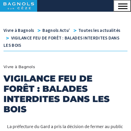
Menu principal
Contenu
Panneau de gestion des cookies
v
v
Vivre à Bagnols
Bagnols Actu’
Toutes les actualités
v
VIGILANCE FEU DE FORÊT : BALADES INTERDITES DANS
LES BOIS
Vivre à Bagnols
VIGILANCE FEU DE
FORÊT : BALADES
INTERDITES DANS LES
BOIS
La préfecture du Gard a pris la décision de fermer au public