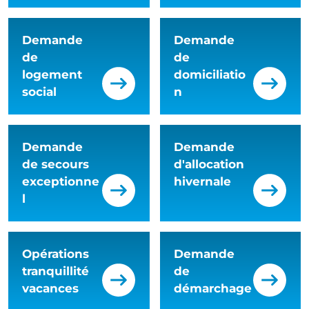
Demande
Demande
de
de
logement
domiciliatio
social
n
Demande
Demande
de secours
d'allocation
exceptionne
hivernale
l
Opérations
Demande
tranquillité
de
vacances
démarchage