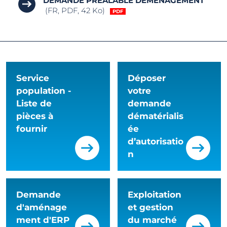
DEMANDE PREALABLE DEMENAGEMENT
(FR, PDF, 42 Ko)
Service
Déposer
population -
votre
Liste de
demande
pièces à
dématérialis
fournir
ée
d’autorisatio
n
Demande
Exploitation
d'aménage
et gestion
ment d'ERP
du marché