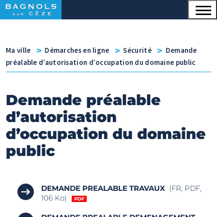
Menu principal
Contenu
Panneau de gestion des cookies
v
v
v
Ma ville
Démarches en ligne
Sécurité
Demande
préalable d’autorisation d’occupation du domaine public
Demande préalable
d’autorisation
d’occupation du domaine
public
DEMANDE PREALABLE TRAVAUX
(FR, PDF,
106 Ko)