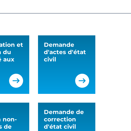
ation et
Demande
n du
d'actes d'état
 aux
civil
Demande de
n non-
correction
s de
d'état civil