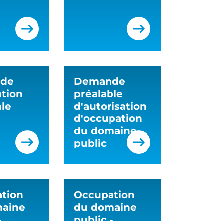
de
Demande
ation
préalable
ale
d'autorisation
d'occupation
du domaine
public
tion
Occupation
maine
du domaine
-
public -