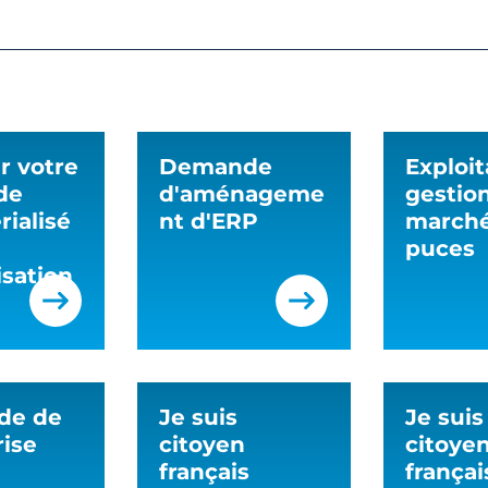
r votre
Demande
Exploit
de
d'aménageme
gestio
ialisé
nt d'ERP
marché
puces
isation
de de
Je suis
Je suis
rise
citoyen
citoye
français
françai