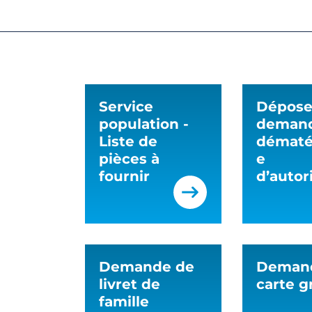
Service
Dépose
population -
deman
Liste de
dématér
pièces à
e
fournir
d’autor
Demande de
Deman
livret de
carte g
famille