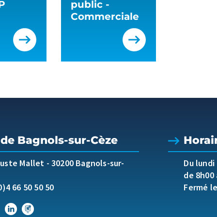
P
public -
Commerciale
 de Bagnols-sur-Cèze
Horai
guste Mallet
-
30200 Bagnols-sur-
Du lundi
de 8h00 
0)4 66 50 50 50
Fermé l