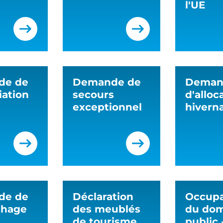
l'UE
de de
Demande de
Deman
iation
secours
d'alloc
exceptionnel
hivern
de de
Déclaration
Occupa
chage
des meublés
du do
de tourisme
public 