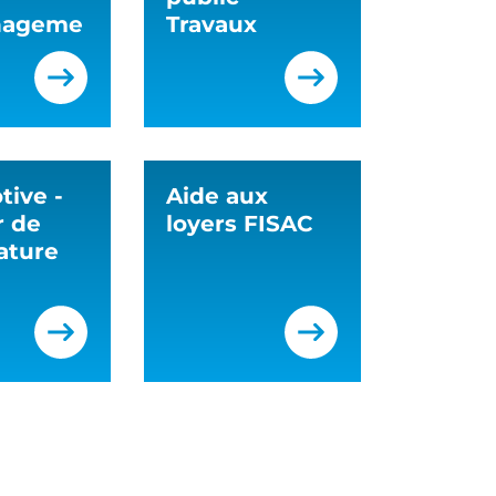
ageme
Travaux
tive -
Aide aux
r de
loyers FISAC
ature