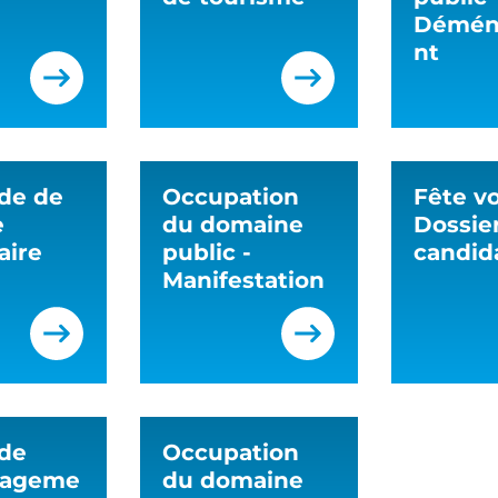
Démén
nt
de de
Occupation
Fête vo
e
du domaine
Dossie
aire
public -
candid
Manifestation
de
Occupation
nageme
du domaine