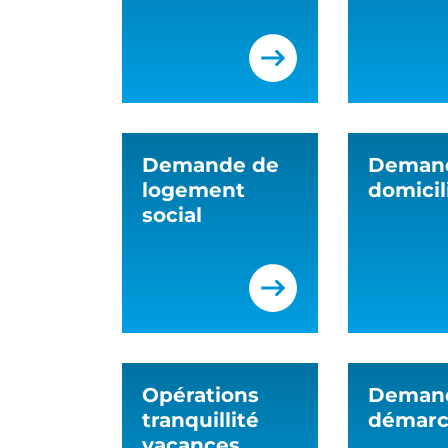
Demande de
Deman
logement
domicil
social
Opérations
Deman
tranquillité
démar
vacances