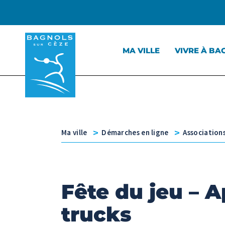
Menu principal
Contenu
Panneau de gestion des cookies
MA VILLE
VIVRE À BA
v
v
Ma ville
Démarches en ligne
Associations
Fête du jeu – 
trucks