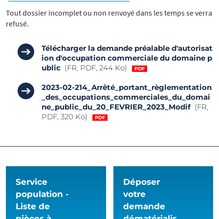
Tout dossier incomplet ou non renvoyé dans les temps se verra
refusé.
Télécharger la demande préalable d'autorisat
ion d'occupation commerciale du domaine p
ublic
(FR, PDF, 244 Ko)
2023-02-214_Arrêté_portant_règlementation
_des_occupations_commerciales_du_domai
ne_public_du_20_FEVRIER_2023_Modif
(FR,
PDF, 320 Ko)
Service
Déposer
population -
votre
Liste de
demande
pièces à
dématérialis