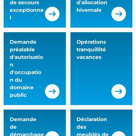
de secours
d'allocation
exceptionne
hivernale
l
Demande
Opérations
préalable
tranquillité
d'autorisatio
vacances
n
d'occupatio
n du
domaine
public
Demande
Déclaration
de
des
démarchage
meublés de