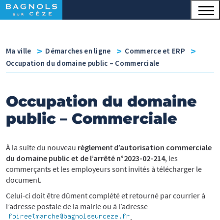
Menu principal
Contenu
Panneau de gestion des cookies
v
v
v
Ma ville
Démarches en ligne
Commerce et ERP
Occupation du domaine public – Commerciale
Occupation du domaine
public – Commerciale
À la suite du nouveau
règlemen
t
d’autorisation commerciale
du domaine public et de l’arrêté n°2023-02-214
, les
commerçants et les employeurs sont invités à télécharger le
document.
Celui-ci doit être dûment complété et retourné par courrier à
l’adresse postale de la mairie ou à l’adresse
.