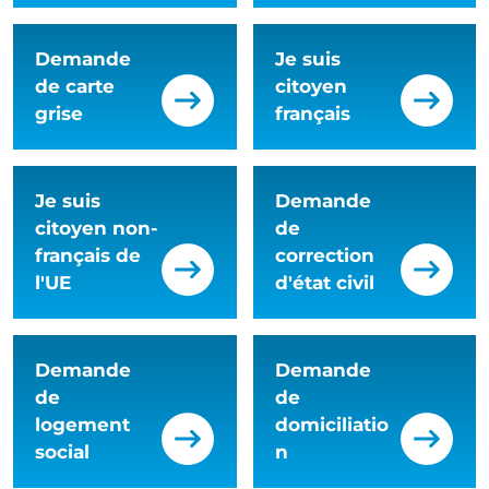
Demande
Je suis
de carte
citoyen
grise
français
Je suis
Demande
citoyen non-
de
français de
correction
l'UE
d'état civil
Demande
Demande
de
de
logement
domiciliatio
social
n