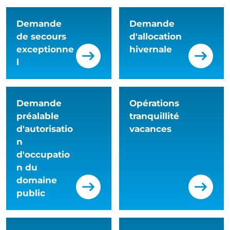
Demande
Demande
de secours
d'allocation
exceptionne
hivernale
l
Demande
Opérations
préalable
tranquillité
d'autorisatio
vacances
n
d'occupatio
n du
domaine
public