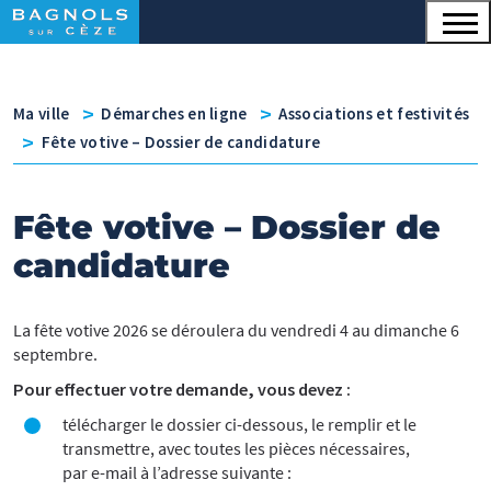
Menu principal
Contenu
Panneau de gestion des cookies
v
v
Ma ville
Démarches en ligne
Associations et festivités
v
Fête votive – Dossier de candidature
Fête votive – Dossier de
candidature
La fête votive 2026 se déroulera du vendredi 4 au dimanche 6
septembre.
Pour effectuer votre demande, vous devez :
télécharger le dossier ci-dessous, le remplir et le
transmettre, avec toutes les pièces nécessaires,
par e-mail à l’adresse suivante :