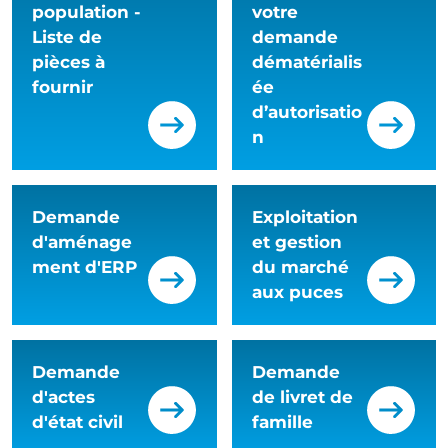
population -
votre
Liste de
demande
pièces à
dématérialis
fournir
ée
d’autorisatio
n
Demande
Exploitation
d'aménage
et gestion
ment d'ERP
du marché
aux puces
Demande
Demande
d'actes
de livret de
d'état civil
famille