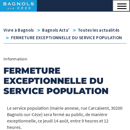
Menu principal
Contenu
Panneau de gestion des cookies
v
v
Vivre à Bagnols
Bagnols Actu’
Toutes les actualités
v
FERMETURE EXCEPTIONNELLE DU SERVICE POPULATION
Information
FERMETURE
EXCEPTIONNELLE DU
SERVICE POPULATION
Le service population (mairie annexe, rue Carcaixent, 30200
Bagnols-sur-Cèze) sera fermé au public, de manière
exceptionnelle, ce jeudi 14 août, entre 9 heures et 12
heures.